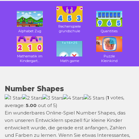
Rechenspiele
Alphabet Zug
grundschule
Quantities
Mathematik im
Puzzle
Kindergart...
Math game
Kleinkind
Number Shapes
(
1
votes,
average:
5.00
out of 5)
Ein wunderbares Online-Spiel Number Shapes, das
von unseren Entwicklern speziell für kleine Kinder
entwickelt wurde, die gerade erst anfangen, Zahlen
und Farben zu lernen. Wenn Sie etwas Interessantes,