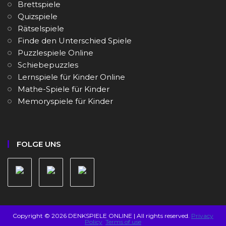
Brettspiele
Quizspiele
Rätselspiele
Finde den Unterschied Spiele
Puzzlespiele Online
Schiebepuzzles
Lernspiele für Kinder Online
Mathe-Spiele für Kinder
Memoryspiele für Kinder
FOLGE UNS
Copyright © 2026 DENKSPIELE ONLINE | All rights reserved.
Privacy
Policy
Terms of use