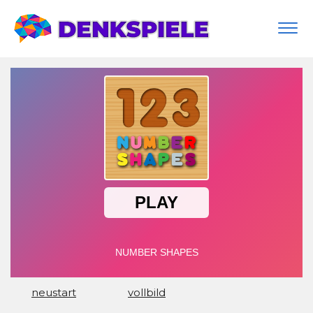
Togg
navi
neustart
vollbild