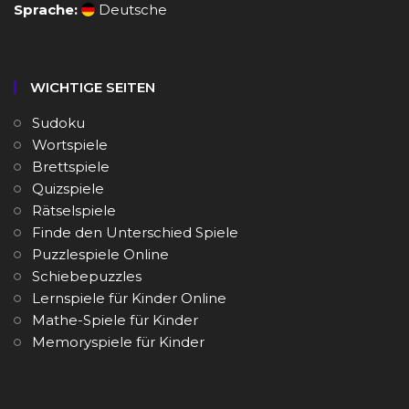
Sprache:
Deutsche
WICHTIGE SEITEN
Sudoku
Wortspiele
Brettspiele
Quizspiele
Rätselspiele
Finde den Unterschied Spiele
Puzzlespiele Online
Schiebepuzzles
Lernspiele für Kinder Online
Mathe-Spiele für Kinder
Memoryspiele für Kinder