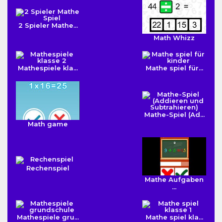
2 Spieler Mathe...
Math Whizz
Mathespiele kla...
Mathe spiel für...
Mathe-Spiel (Ad...
Math game
Rechenspiel
Mathe Aufgaben
...
Mathespiele gru...
Mathe spiel kla...