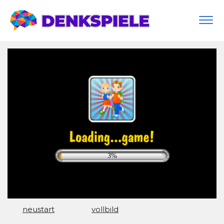
Togg
navi
neustart
vollbild