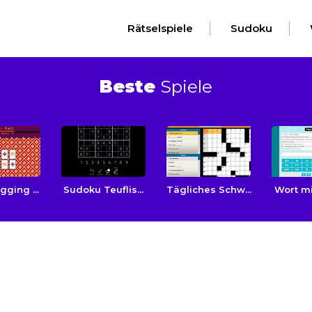
Rätselspiele
Sudoku
Beste
Spiele
gging ...
Sudoku Teuflis...
Tägliches Schw...
Wort mit