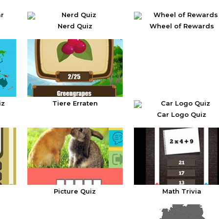
r
Nerd Quiz
Wheel of Rewards
iz
Tiere Erraten
Car Logo Quiz
Picture Quiz
Math Trivia