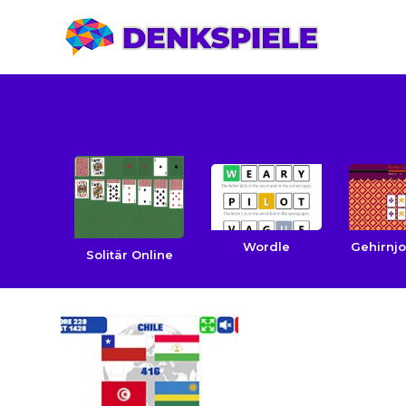
Wordle
Gehirnjo
Solitär Online