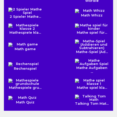
Wordle
Math Whizz
2 Spieler Mathe...
Mathespiele kla...
Mathe spiel für...
Math game
Mathe-Spiel (Ad...
Mathe Aufgaben
Rechenspiel
...
Mathespiele gru...
Mathe spiel kla...
Math Quiz
Talking Tom Mat...