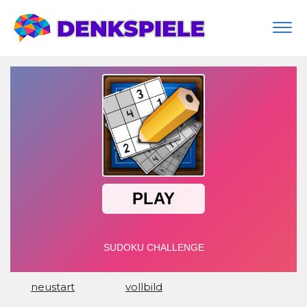
Togg
navi
neustart
vollbild