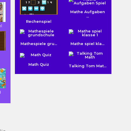
Mathe Aufgaben
...
Rechenspiel
el
Mathespiele gru...
Mathe spiel kla...
Math Quiz
Talking Tom Mat...
d