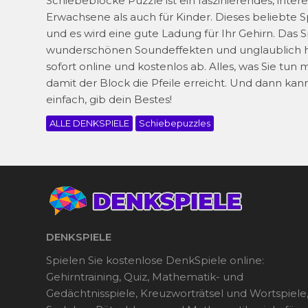
Schiebeblöcke Puzzle ist ein faszinierendes, inter
Erwachsene als auch für Kinder. Dieses beliebte Sp
und es wird eine gute Ladung für Ihr Gehirn. Das
wunderschönen Soundeffekten und unglaublich hell
sofort online und kostenlos ab. Alles, was Sie tun
damit der Block die Pfeile erreicht. Und dann kan
einfach, gib dein Bestes!
ALLE DENKSPIELE
Schiebepuzzles
DENKSPIELE
Spielen Sie kostenlose DenkSpiele online:
Gehirntraining, Quiz, Mathematik- und
Gedächtnisspiele, Kreuzworträtsel und Wortspiele