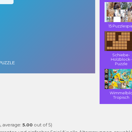
15 Puzzlespi
Schiebe-
Holzblock-
Puzzle
Wimmelbil
Tropisch
, average:
5.00
out of 5)