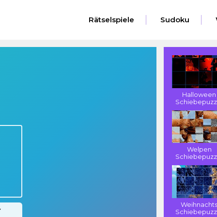
Rätselspiele
Sudoku
Halloween
Schiebepuzz
Welpen
Schiebepuzz
Weihnacht
Schiebepuzz