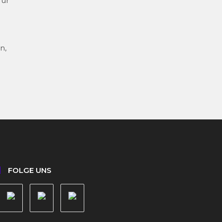
für
e
n,
FOLGE UNS