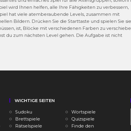
essantes und einfaches Spiel für alle Altersgruppen, sowohl 
iel wird Ihnen helfen, alle Ihre Fähigkeiten zu verbessern,
 Spiel hat viele atemberaubende Levels, zusammen mit
en Bildern. Drücken Sie die Starttaste und spielen Sie si
 müssen, ist, Blöcke mit verschiedenen Farben zu verschiebe
nst du zum nächsten Level gehen. Die Aufgabe ist nicht
WICHTIGE SEITEN
Sudoku
Wortspiele
Brettspiele
Quizspiele
,
Rätselspiele
Finde den