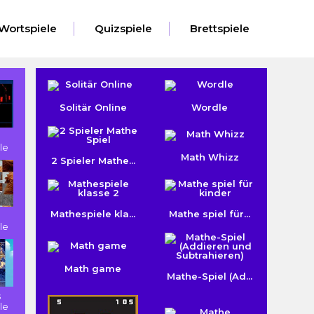
Wortspiele
Quizspiele
Brettspiele
Solitär Online
Wordle
le
Math Whizz
2 Spieler Mathe...
Mathespiele kla...
Mathe spiel für...
le
Math game
Mathe-Spiel (Ad...
s
le