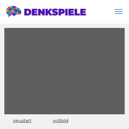
Togg
navi
neustart
vollbild