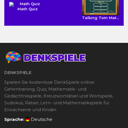
Math Quiz
Talking Tom Mat...
DENKSPIELE
Spielen Sie kostenlose DenkSpiele online:
Gehirntraining, Quiz, Mathematik- und
Gedächtnisspiele, Kreuzworträtsel und Wortspiele,
Sudokus, Rätsel, Lern- und Mathematikspiele für
Erwachsene und Kinder.
Sprache:
Deutsche