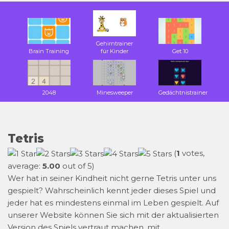
Gehirntrainer
Brain Training
für Kinder
Get 10
2048
Minesweeper
Gedächtnistrainer
Tetris
(
1
votes,
average:
5.00
out of 5)
Wer hat in seiner Kindheit nicht gerne Tetris unter uns
gespielt? Wahrscheinlich kennt jeder dieses Spiel und
jeder hat es mindestens einmal im Leben gespielt. Auf
unserer Website können Sie sich mit der aktualisierten
Version des Spiels vertraut machen, mit