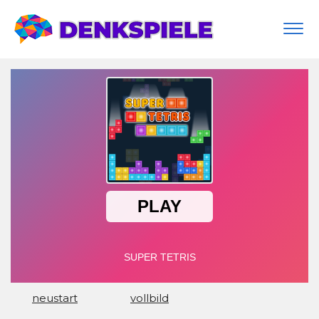
Togg
navi
neustart
vollbild