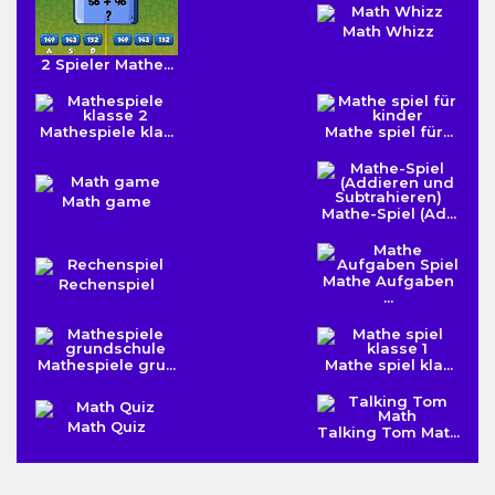
Math Whizz
2 Spieler Mathe...
Mathespiele kla...
Mathe spiel für...
Math game
Mathe-Spiel (Ad...
Mathe Aufgaben
Rechenspiel
...
Mathespiele gru...
Mathe spiel kla...
Math Quiz
Talking Tom Mat...