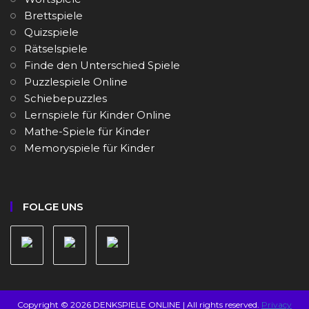
Brettspiele
Quizspiele
Rätselspiele
Finde den Unterschied Spiele
Puzzlespiele Online
Schiebepuzzles
Lernspiele für Kinder Online
Mathe-Spiele für Kinder
Memoryspiele für Kinder
FOLGE UNS
Copyright © 2026 DENKSPIELE ONLINE | All rights reserved.
Privacy