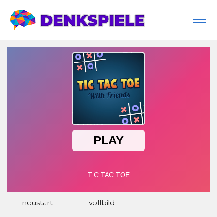
Togg
navi
neustart
vollbild