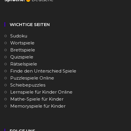
WICHTIGE SEITEN
Sudoku
Wortspiele
Brettspiele
Quizspiele
Rätselspiele
Finde den Unterschied Spiele
Puzzlespiele Online
Schiebepuzzles
Lernspiele für Kinder Online
Mathe-Spiele für Kinder
Memoryspiele für Kinder
FOLGE UNS