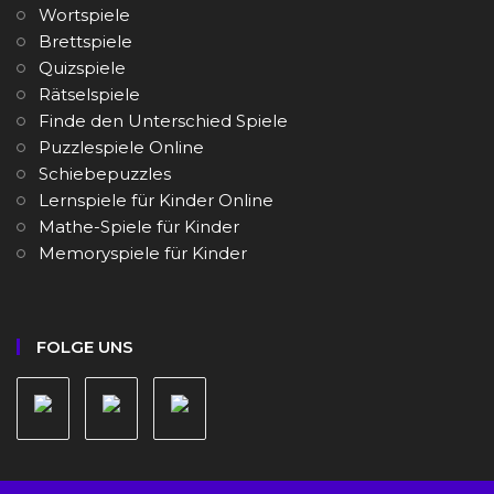
Wortspiele
Brettspiele
Quizspiele
Rätselspiele
Finde den Unterschied Spiele
Puzzlespiele Online
Schiebepuzzles
Lernspiele für Kinder Online
Mathe-Spiele für Kinder
Memoryspiele für Kinder
FOLGE UNS